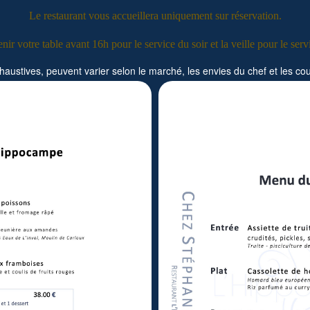
Le restaurant vous accueillera uniquement sur réservation.
nir votre table avant 16h pour le service du soir et la veille pour le serv
haustives, peuvent varier selon le marché, les envies du chef et les c