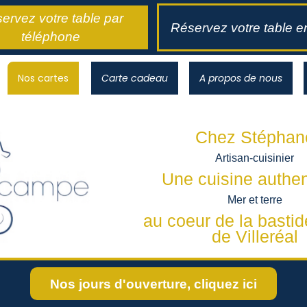
ervez votre table par
Réservez votre table en
téléphone
Nos cartes
Carte cadeau
A propos de nous
Chez Stéphan
Artisan-cuisinier
Une cuisine authe
Mer et terre
au coeur de la bastid
de Villeréal
Nos jours d'ouverture, cliquez ici