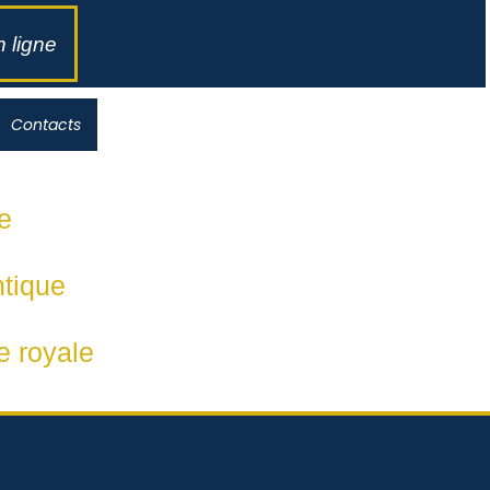
 ligne
Contacts
e
ntique
e royale