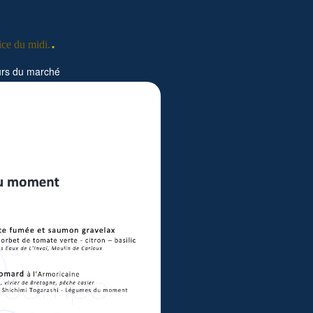
.
ice du midi.
ours du marché
.